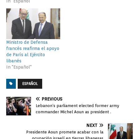
In "Español"
Ministro de Defensa
francés reafirma el apoyo
de París al Ejército
libanés
In "Español"
ESPAÑOL
PREVIOUS
Lebanon’s parliament elected former army
commander Michel Aoun as president .
NEXT
Presidente Aoun promete acabar con la
ocupación israelí en tierras libanesas