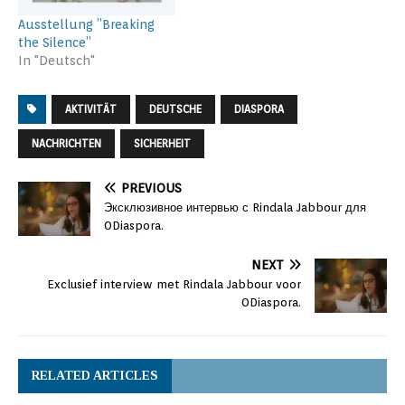
Ausstellung ”Breaking
the Silence”
In "Deutsch"
AKTIVITÄT
DEUTSCHE
DIASPORA
NACHRICHTEN
SICHERHEIT
PREVIOUS
Эксклюзивное интервью с Rindala Jabbour для
ODiaspora.
NEXT
Exclusief interview met Rindala Jabbour voor
ODiaspora.
RELATED ARTICLES