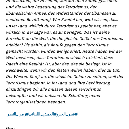
zu besuchen, um zu sehen, was auf dem Boden geschieht
und die wahre Bedeutung des Terrorismus, der
libanesischen Armee, des Widerstandes der Libanesen zu
verstehen Bevölkerung. Wer Zweifel hat, wird wissen, dass
unser Land wirklich durch Terrorismus gelebt hat, aber es
wirklich in der Lage war, es zu besiegen. Was ist deine
Botschaft an die Welt, die die gleiche Geißel des Terrorismus
erleidet? Bis dahin, als Anrufe gegen den Terrorismus
gemacht wurden, wurden wir ignoriert. Heute haben wir der
Welt bewiesen, dass Terrorismus wirklich existiert, dass
Daesh eine Realität ist, aber das, das sie besiegt, ist in
Reichweite, wenn wir den festen Willen haben, dies zu tun.
Der Westen fängt an, die wirkliche Gefahr zu spüren, weil der
Terrorismus beginnt, in ihr Land und ihre Bevölkerung
einzudringen Wir alle müssen diesen Terrorismus
bekämpfen und wir müssen die Schaffung neuer
Terrororganisationen beenden.
زمن_النصر
#
الجيش_اللبناني
#
فجر_الجرو
#
Share