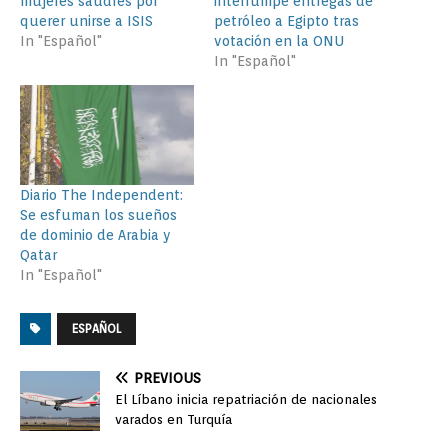
mujeres saudíes por
interrumpe entregas de
querer unirse a ISIS
petróleo a Egipto tras
In "Español"
votación en la ONU
In "Español"
Diario The Independent:
Se esfuman los sueños
de dominio de Arabia y
Qatar
In "Español"
ESPAÑOL
PREVIOUS
El Líbano inicia repatriación de nacionales
varados en Turquía