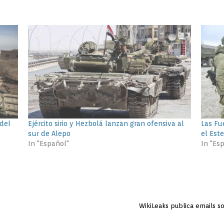
 del
Ejército sirio y Hezbolá lanzan gran ofensiva al
Las Fu
sur de Alepo
el Est
In "Español"
In "Es
WikiLeaks publica emails s