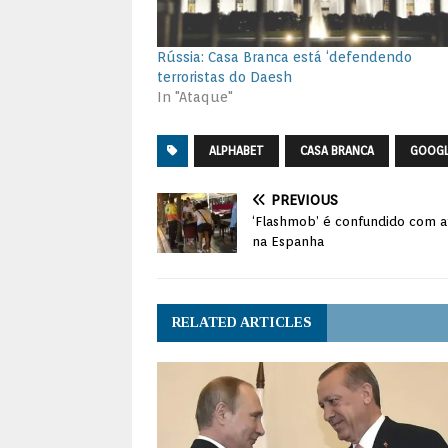
Rússia: Casa Branca está ‘defendendo
terroristas do Daesh
In "Ataque"
ALPHABET
CASA BRANCA
GOOGL
PREVIOUS
‘Flashmob’ é confundido com at
na Espanha
RELATED ARTICLES