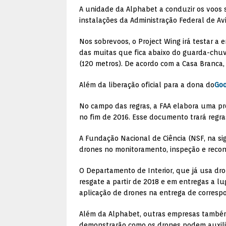
A unidade da Alphabet a conduzir os voos s
instalações da Administração Federal de Avi
Nos sobrevoos, o Project Wing irá testar a
das muitas que fica abaixo do guarda-chu
(120 metros). De acordo com a Casa Branca,
Além da liberação oficial para a dona do
Goo
No campo das regras, a FAA elabora uma p
no fim de 2016. Esse documento trará regra
A Fundação Nacional de Ciência (NSF, na si
drones no monitoramento, inspeção e reconh
O Departamento de Interior, que já usa dr
resgate a partir de 2018 e em entregas a 
aplicação de drones na entrega de corresp
Além da Alphabet, outras empresas também 
demonstrarão como os drones podem auxili