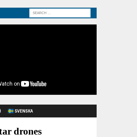
Й
SVENSKA
tar drones