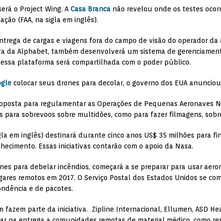
erá o Project Wing. A
Casa Branca
não revelou onde os testes ocor
ação (FAA, na sigla em inglês).
 entrega de cargas e viagens fora do campo de visão do operador da
va da Alphabet, também desenvolverá um sistema de gerenciamento
 essa plataforma será compartilhada com o poder público.
gle
colocar seus drones para decolar, o governo dos EUA anunciou
roposta para regulamentar as Operações de Pequenas Aeronaves N
s para sobrevoos sobre multidões, como para fazer filmagens, sobre
gla em inglês) destinará durante cinco anos US$ 35 milhões para fi
ecimento. Essas iniciativas contarão com o apoio da Nasa.
ones para debelar incêndios, começará a se preparar para usar aer
lugares remotos em 2017. O Serviço Postal dos Estados Unidos se c
ondência e de pacotes.
fazem parte da iniciativa. Zipline Internacional, Ellumen, ASD H
ar na entrega a comunidades remotas de material médico, como re