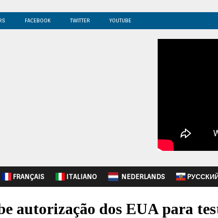
RS
FACEBOOK
TWITTER
YOUTUBE
FRANÇAIS
ITALIANO
NEDERLANDS
PУССКИ
be autorização dos EUA para tes