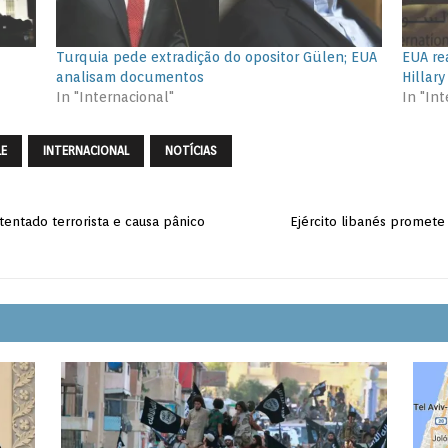
Turquia pede extradição do opositor Gülen; EUA
EUA re
analisam documentos
Hillary
In "Internacional"
In "Int
E
INTERNACIONAL
NOTÍCIAS
entado terrorista e causa pânico
Ejército libanés promete