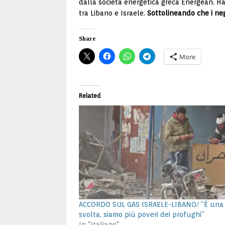
dalla società energetica greca Energean. Ha a
tra Libano e Israele.
Sottolineando che i nego
Share
More
Related
ACCORDO SUL GAS ISRAELE-LIBANO/ “È una
svolta, siamo più poveri dei profughi”
In "Italiano"