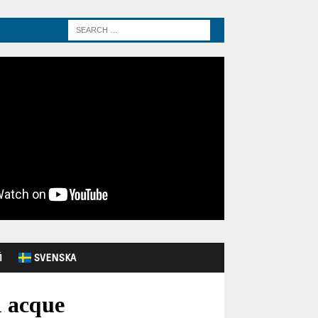
Й
SVENSKA
i acque