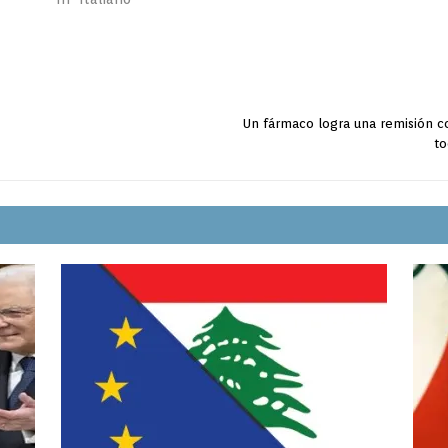
Un fármaco logra una remisión c
to