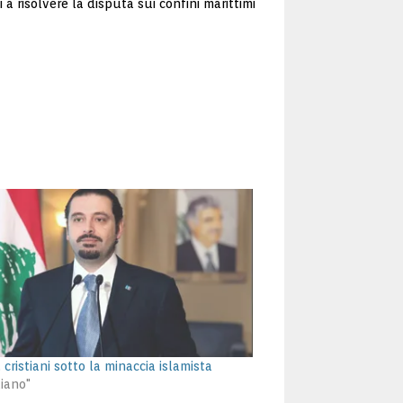
 a risolvere la disputa sui confini marittimi
 cristiani sotto la minaccia islamista
liano"