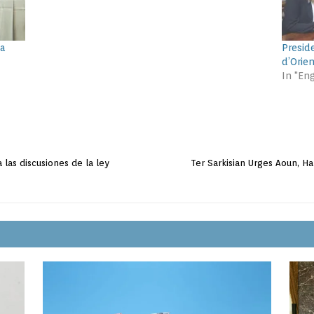
ta
Presid
d’Orie
In "Eng
las discusiones de la ley
Ter Sarkisian Urges Aoun, Har