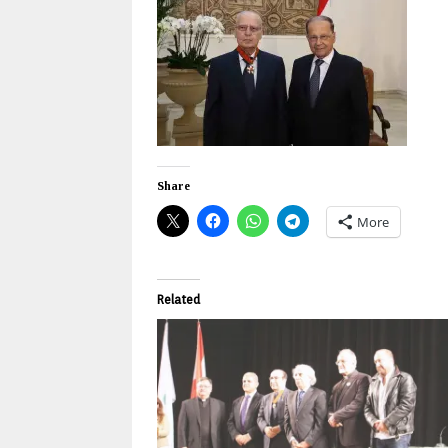
Share
More
Related