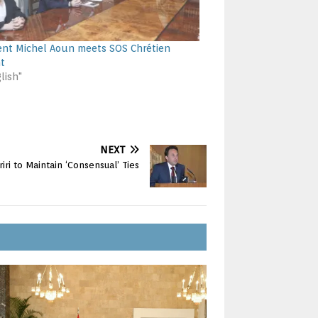
ent Michel Aoun meets SOS Chrétien
nt
lish"
NEXT
iri to Maintain ‘Consensual’ Ties