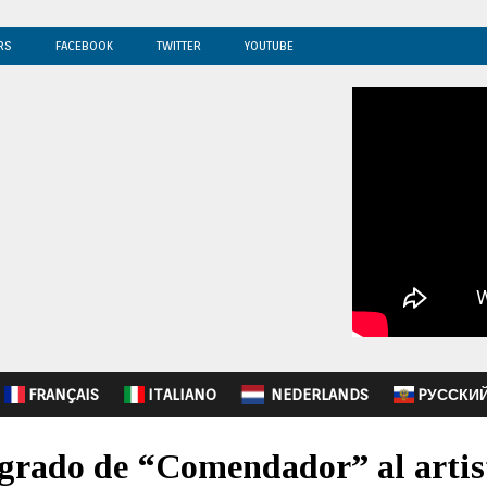
RS
FACEBOOK
TWITTER
YOUTUBE
FRANÇAIS
ITALIANO
NEDERLANDS
PУССКИ
grado de “Comendador” al artis