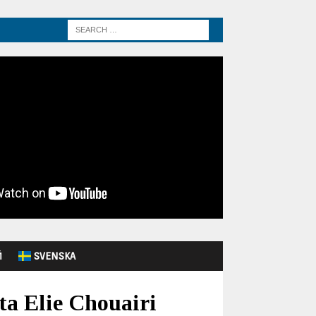
Й
SVENSKA
ta Elie Chouairi