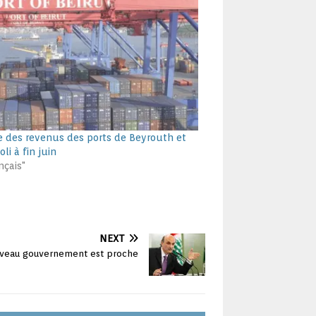
 des revenus des ports de Beyrouth et
oli à fin juin
nçais"
NEXT
uveau gouvernement est proche