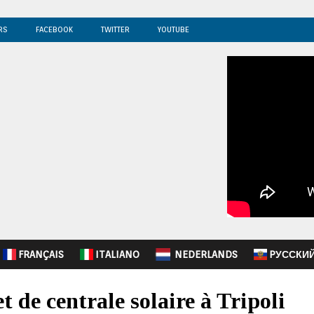
RS
FACEBOOK
TWITTER
YOUTUBE
FRANÇAIS
ITALIANO
NEDERLANDS
PУССКИ
 de centrale solaire à Tripoli