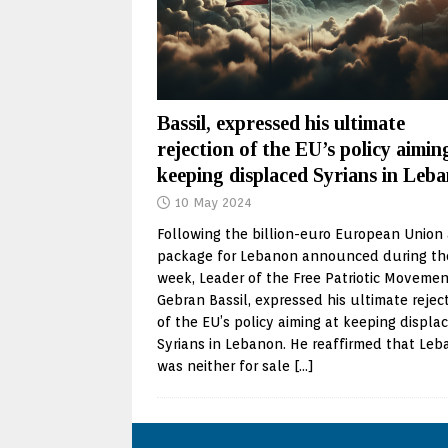
Bassil, expressed his ultimate
rejection of the EU’s policy aimin
keeping displaced Syrians in Leb
10 May 2024
Following the billion-euro European Union 
package for Lebanon announced during th
week, Leader of the Free Patriotic Moveme
Gebran Bassil, expressed his ultimate rejec
of the EU’s policy aiming at keeping displa
Syrians in Lebanon. He reaffirmed that Le
was neither for sale
[…]