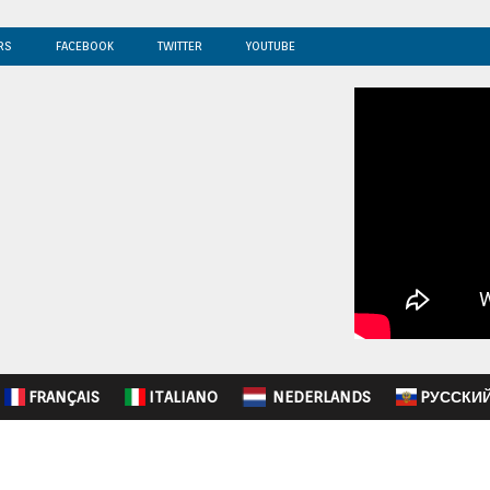
RS
FACEBOOK
TWITTER
YOUTUBE
FRANÇAIS
ITALIANO
NEDERLANDS
PУССКИ