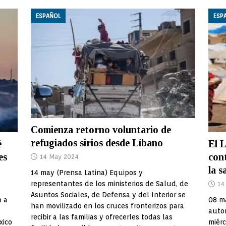
ESPAÑOL
ESP
Comienza retorno voluntario de
refugiados sirios desde Líbano
é
El 
es
cont
14 May 2024
la s
14 may (Prensa Latina) Equipos y
representantes de los ministerios de Salud, de
14
Asuntos Sociales, de Defensa y del Interior se
o a
08 ma
han movilizado en los cruces fronterizos para
auto
recibir a las familias y ofrecerles todas las
xico
miérc