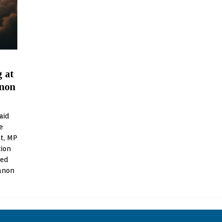
g at
anon
aid
e
nt, MP
tion
ced
banon