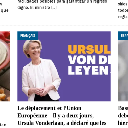
facilidades posibles para garantizar un regreso
 y
sirio
digno. El ministro
[…]
o que
todo
regla
FRANÇAIS
ESP
Le déplacement et l’Union
Bass
Européenne – Il y a deux jours,
deb
Ursula Vonderlaan, a déclaré que les
hie
ntan