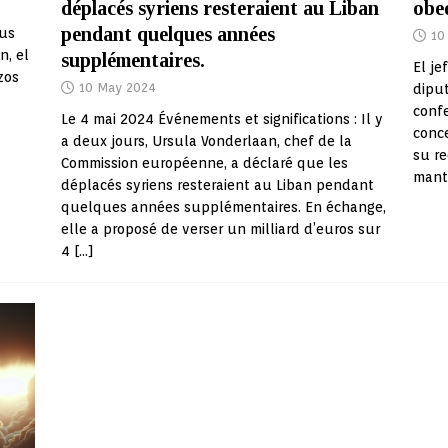
déplacés syriens resteraient au Liban
obe
pendant quelques années
mus
10
n, el
supplémentaires.
El je
zos
10 May 2024
diput
confe
Le 4 mai 2024 Événements et significations : Il y
conc
a deux jours, Ursula Vonderlaan, chef de la
su re
Commission européenne, a déclaré que les
mante
déplacés syriens resteraient au Liban pendant
quelques années supplémentaires. En échange,
elle a proposé de verser un milliard d’euros sur
4
[…]