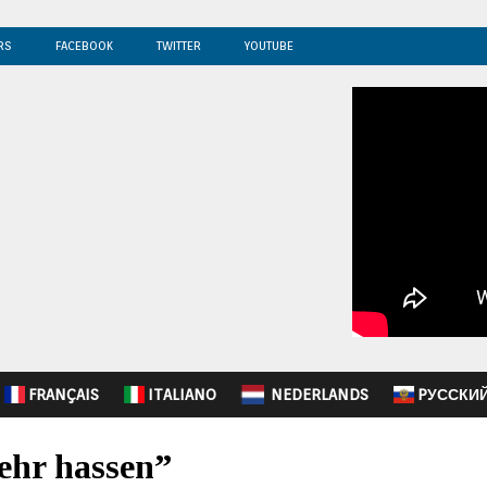
RS
FACEBOOK
TWITTER
YOUTUBE
FRANÇAIS
ITALIANO
NEDERLANDS
PУССКИ
ehr hassen”