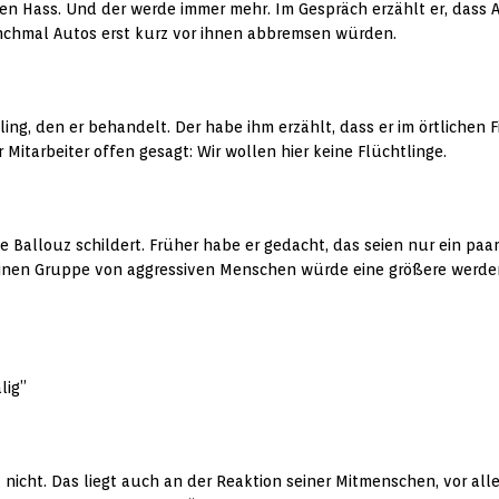
den Hass. Und der werde immer mehr. Im Gespräch erzählt er, dass
anchmal Autos erst kurz vor ihnen abbremsen würden.
ing, den er behandelt. Der habe ihm erzählt, dass er im örtlichen F
 Mitarbeiter offen gesagt: Wir wollen hier keine Flüchtlinge.
sie Ballouz schildert. Früher habe er gedacht, das seien nur ein p
einen Gruppe von aggressiven Menschen würde eine größere werden.
lig”
t nicht. Das liegt auch an der Reaktion seiner Mitmenschen, vor al