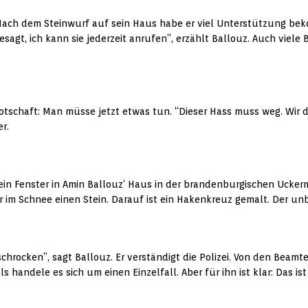
”. Nach dem Steinwurf auf sein Haus habe er viel Unterstützung b
agt, ich kann sie jederzeit anrufen”, erzählt Ballouz. Auch viele 
 Botschaft: Man müsse jetzt etwas tun. “Dieser Hass muss weg. Wir
r.
 ein Fenster in Amin Ballouz‘ Haus in der brandenburgischen Uckerm
 er im Schnee einen Stein. Darauf ist ein Hakenkreuz gemalt. Der 
schrocken”, sagt Ballouz. Er verständigt die Polizei. Von den Beamt
s handele es sich um einen Einzelfall. Aber für ihn ist klar: Das ist