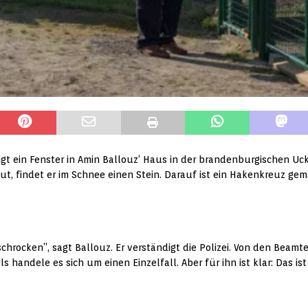
ngt ein Fenster in Amin Ballouz‘ Haus in der brandenburgischen Uck
aut, findet er im Schnee einen Stein. Darauf ist ein Hakenkreuz ge
schrocken”, sagt Ballouz. Er verständigt die Polizei. Von den Beamt
s handele es sich um einen Einzelfall. Aber für ihn ist klar: Das ist