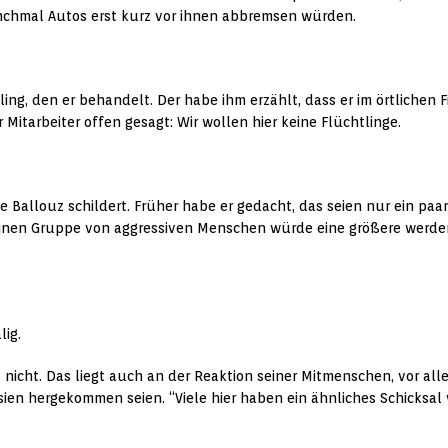
anchmal Autos erst kurz vor ihnen abbremsen würden.
ing, den er behandelt. Der habe ihm erzählt, dass er im örtlichen F
 Mitarbeiter offen gesagt: Wir wollen hier keine Flüchtlinge.
sie Ballouz schildert. Früher habe er gedacht, das seien nur ein p
einen Gruppe von aggressiven Menschen würde eine größere werden.
lig.
t nicht. Das liegt auch an der Reaktion seiner Mitmenschen, vor al
ien hergekommen seien. “Viele hier haben ein ähnliches Schicksal w