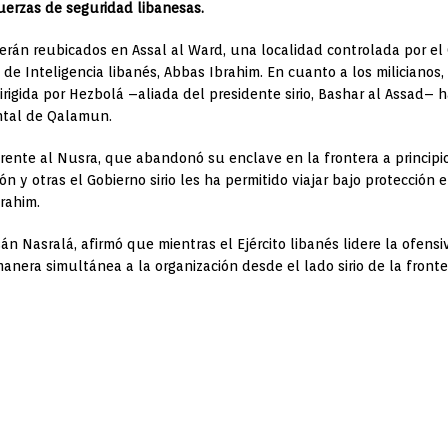
 fuerzas de seguridad libanesas.
serán reubicados en Assal al Ward, una localidad controlada por el G
 de Inteligencia libanés, Abbas Ibrahim. En cuanto a los milicianos
rigida por Hezbolá –aliada del presidente sirio, Bashar al Assad– 
ental de Qalamun.
 Frente al Nusra, que abandonó su enclave en la frontera a princi
 y otras el Gobierno sirio les ha permitido viajar bajo protección e
brahim.
n Nasralá, afirmó que mientras el Ejército libanés lidere la ofens
 manera simultánea a la organización desde el lado sirio de la front