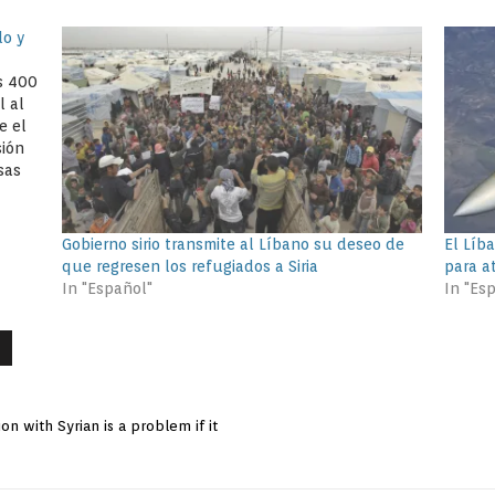
do y
os 400
l al
e el
sión
sas
Gobierno sirio transmite al Líbano su deseo de
El Líb
que regresen los refugiados a Siria
para at
In "Español"
In "Es
on with Syrian is a problem if it