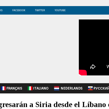
RS
FACEBOOK
TWITTER
YOUTUBE
FRANÇAIS
ITALIANO
NEDERLANDS
PУССКИ
resarán a Siria desde el Líbano 