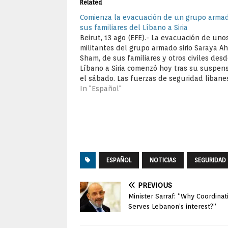
Related
Comienza la evacuación de un grupo arma
sus familiares del Líbano a Siria
Beirut, 13 ago (EFE).- La evacuación de un
militantes del grupo armado sirio Saraya Ah
Sham, de sus familiares y otros civiles desd
Líbano a Siria comenzó hoy tras su suspen
el sábado. Las fuerzas de seguridad libane
han comenzado a preparar la salida de los
In "Español"
extremistas…
ESPAÑOL
NOTICIAS
SEGURIDAD
PREVIOUS
Minister Sarraf: “Why Coordinati
Serves Lebanon’s interest?”