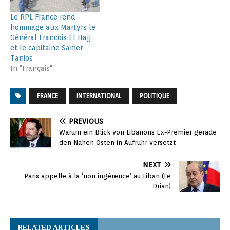
Le RPL France rend
hommage aux Martyrs le
Général Francois El Hajj
et le capitaine Samer
Tanios
In "Français"
FRANCE
INTERNATIONAL
POLITIQUE
PREVIOUS
Warum ein Blick von Libanons Ex-Premier gerade
den Nahen Osten in Aufruhr versetzt
NEXT
Paris appelle à la ‘non ingérence’ au Liban (Le
Drian)
RELATED ARTICLES