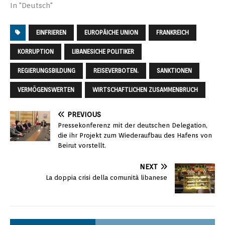
In "Deutsch"
EINFRIEREN
EUROPÄICHE UNION
FRANKREICH
KORRUPTION
LIBANESICHE POLITIKER
REGIERUNGSBILDUNG
REISEVERBOTEN.
SANKTIONEN
VERMÖGENSWERTEN
WIRTSCHAFTLICHEN ZUSAMMENBRUCH
PREVIOUS
Pressekonferenz mit der deutschen Delegation,
die ihr Projekt zum Wiederaufbau des Hafens von
Beirut vorstellt.
NEXT
La doppia crisi della comunità libanese