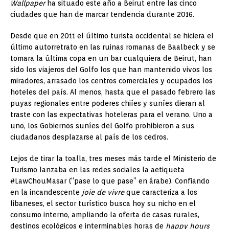
Wallpaper
ha situado este año a Beirut entre las cinco
ciudades que han de marcar tendencia durante 2016.
Desde que en 2011 el último turista occidental se hiciera el
último autorretrato en las ruinas romanas de Baalbeck y se
tomara la última copa en un bar cualquiera de Beirut, han
sido los viajeros del Golfo los que han mantenido vivos los
miradores, arrasado los centros comerciales y ocupados los
hoteles del país. Al menos, hasta que el pasado febrero las
puyas regionales entre poderes chiíes y suníes dieran al
traste con las expectativas hoteleras para el verano. Uno a
uno, los Gobiernos suníes del Golfo prohibieron a sus
ciudadanos desplazarse al país de los cedros.
Lejos de tirar la toalla, tres meses más tarde el Ministerio de
Turismo lanzaba en las redes sociales la aetiqueta
#LawChouMasar (“pase lo que pase” en árabe). Confiando
en la incandescente
joie de vivre
que caracteriza a los
libaneses, el sector turístico busca hoy su nicho en el
consumo interno, ampliando la oferta de casas rurales,
destinos ecológicos e interminables horas de
happy hours