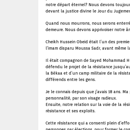
notre départ éternel? Nous devons toujour
devant la justice divine le Jour du Jugemen
Quand nous mourrons, nous serons enterrés
demeure. Nous devons apprivoiser notre âme
Cheikh Hussein Obeid était l’un des premie
l’imam disparu Moussa Sadr, avant même 
Il était compagnon de Sayed Mohammad Hus
défendu le projet de la résistance jusqu’au d
la Békaa et d’un camp militaire de la résist
différends entre les gens.
Je le connais depuis que j’avais 18 ans. M
personnalité, par son visage radieux.
Ensuite, notre relation sur la voie de la ré
résistance et ses exploits.
Cette résistance qui a consenti plein d’eff
personnes par élections, pour former le com