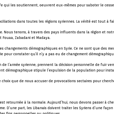
lfe qui les soutiennent, oeuvrent eux-mêmes pour saboter le cesse
liations dans toutes les régions syriennes. La vérité est tout à fait
 Nous tenons, à travers des pays influents dans la région et notr
 et Fouaa, Zabadani et Madaya.
es changements démographiques en Syrie. Ce ne sont que des mens
Syrie pour constater qu’il n’y a pas eu de changement démographiqu
on de l’armée syrienne, prennent la décision personnelle de fuir vers 
ent démographique stipule l’expulsion de la population pour insta
e choix que de nous accuser de provocations sectaires pour cherc
e est retournée à la normale. Aujourd’hui, nous devons passer à che
me. D’une part, les Libanais doivent traiter les Syriens d’une faço
es fins personnelles ou politiques.