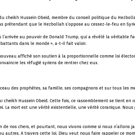
 du cheikh Hussein Obeid, membre du conseil politique du Hezbolla
s prétendant que le Hezbollah s’oppose au cessez-le-feu en Syrie
s l’arrivée au pouvoir de Donald Trump, qui a révélé la véritable fac
attants dans le monde », a-t-il fait valoir.
ouveau affiché son soutien à la proportionnelle comme loi électora
convaincre les réfugié syriens de rentrer chez eux.
 sceau des prophètes, sa famille, ses compagnons et sur tous les m
 cheikh Hussein Obeid. Cette fois, ce rassemblement se tient en 
i. La mort est une vérité existentielle, une vérité coranique. Nous 
un de nos chers, et pourtant, nous vivons comme si nous n’allons ja
es ou autres. A travers cette loi, Dieu veut nous faire rappeler ce