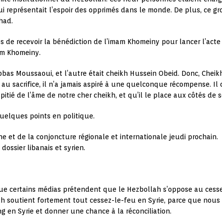
qui représentait l’espoir des opprimés dans le monde. De plus, ce
had.
 de recevoir la bénédiction de l’imam Khomeiny pour lancer l’acte 
am Khomeiny.
bas Moussaoui, et l’autre était cheikh Hussein Obeid. Donc, Cheikh
 au sacrifice, il n’a jamais aspiré à une quelconque récompense. Il 
 pitié de l’âme de notre cher cheikh, et qu’il le place aux côtés de 
quelques points en politique.
ine et de la conjoncture régionale et internationale jeudi prochain.
dossier libanais et syrien.
 que certains médias prétendent que le Hezbollah s’oppose au cesse
lah soutient fortement tout cessez-le-feu en Syrie, parce que nou
 en Syrie et donner une chance à la réconciliation.