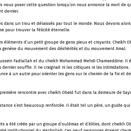
s nous poser cette question lorsqu’on nous annonce la mort de q
t dernier.
 dans un trou et délaissés par tout le monde. Nous devons alors
 pour trouver la félicité éternelle.
rs éléments d’un petit groupe de gens pieux et croyants. Cheikh Ob
la genèse du mouvement des déshérités et du mouvement Amal.
sein Fadlallah et du cheikh Mohammad Mehdi Chamseddine. Il étai
ernier souffle. Il ne craignait ni les critiques ni les intimidations
ance à un autre pour orienter les gens sur le chemin de la foi et de
a première rencontre avec cheikh Obeid fut dans la demeure de Sayd
sistance s’est beaucoup renforcée. Il était tel un père, un guide qui
orts a été créée par un groupe d’oulémas et d’élites, dont cheikh O
ité institutionnel du Hezbollah. Ces neuf personnes étaient chargée