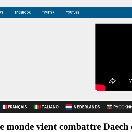
RS
FACEBOOK
TWITTER
YOUTUBE
FRANÇAIS
ITALIANO
NEDERLANDS
PУССКИ
e monde vient combattre Daech en