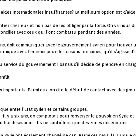
aides internationales insuffisantes? La meilleure option est d’aide
rer chez eux et non pas de les obliger par la force. On va nous dir
réconcilier avec ceux qui l’ont combattu pendant des années.
ens, doit communiquer avec le gouvernement syrien pour trouver une
unique avec l’ennemi pour des raisons humaines, qu’il s’agisse d’u
 service du gouvernement libanais s’il décide de prendre en charge
nflit
s importants. Parmi eux, on cite le début de contact avec des group
ique entre l’Etat syrien et certains groupes.
 Il y a six ans, on complotait pour renverser le pouvoir en Syrie et
rd’hui désespérés. Ils ne contrôlent que des zones désertiques.
la Syrie ont également changé de cap. Parmi ces pays, la Turquie 