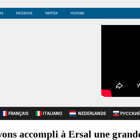
RS
FACEBOOK
TWITTER
YOUTUBE
FRANÇAIS
ITALIANO
NEDERLANDS
PУССКИ
vons accompli à Ersal une grande 