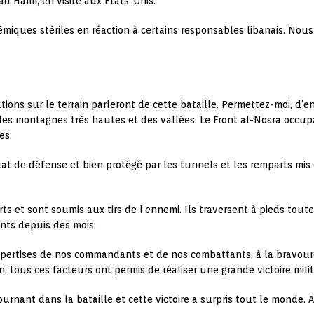
d Hariri, en visite aux Etats-Unis.
émiques stériles en réaction à certains responsables libanais. No
ions sur le terrain parleront de cette bataille. Permettez-moi, d’en
n : des montagnes très hautes et des vallées. Le Front al-Nosra occ
es.
at de défense et bien protégé par les tunnels et les remparts mis 
 et sont soumis aux tirs de l’ennemi. Ils traversent à pieds toutes 
nts depuis des mois.
expertises de nos commandants et de nos combattants, à la bravou
, tous ces facteurs ont permis de réaliser une grande victoire milita
urnant dans la bataille et cette victoire a surpris tout le monde. A