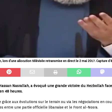
, lors d'une allocution télévisée retransmise en direct le 2 mai 2017. Capture d
Hassan Nasrallah, a évoqué une grande victoire du Hezbollah face 
 en 48 heures.
ée grâce aux évolutions sur le terrain ou via les négociations en co
 entre une partie officielle libanaise et le Front al-Nosra.