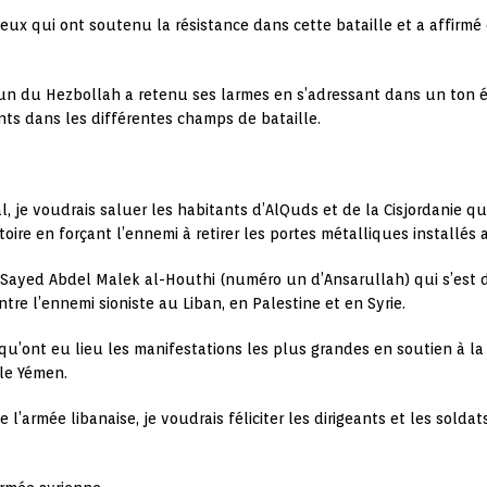
ux qui ont soutenu la résistance dans cette bataille et a affirmé q
o un du Hezbollah a retenu ses larmes en s’adressant dans un ton é
nts dans les différentes champs de bataille.
sal, je voudrais saluer les habitants d’AlQuds et de la Cisjordanie q
oire en forçant l’ennemi à retirer les portes métalliques installés
, Sayed Abdel Malek al-Houthi (numéro un d’Ansarullah) qui s’est d
tre l’ennemi sioniste au Liban, en Palestine et en Syrie.
qu’ont eu lieu les manifestations les plus grandes en soutien à l
 le Yémen.
de l’armée libanaise, je voudrais féliciter les dirigeants et les sold