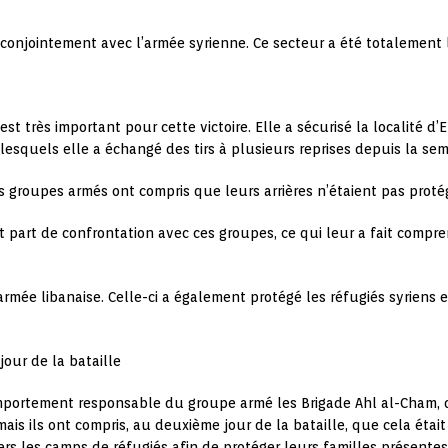
 conjointement avec l’armée syrienne. Ce secteur a été totalement l
est très important pour cette victoire. Elle a sécurisé la localité 
ec lesquels elle a échangé des tirs à plusieurs reprises depuis la se
es groupes armés ont compris que leurs arrières n’étaient pas proté
t part de confrontation avec ces groupes, ce qui leur a fait comp
l’armée libanaise. Celle-ci a également protégé les réfugiés syriens
jour de la bataille
rtement responsable du groupe armé les Brigade Ahl al-Cham, dans
ais ils ont compris, au deuxième jour de la bataille, que cela étai
vers les camps de réfugiés afin de protéger leurs familles présentes