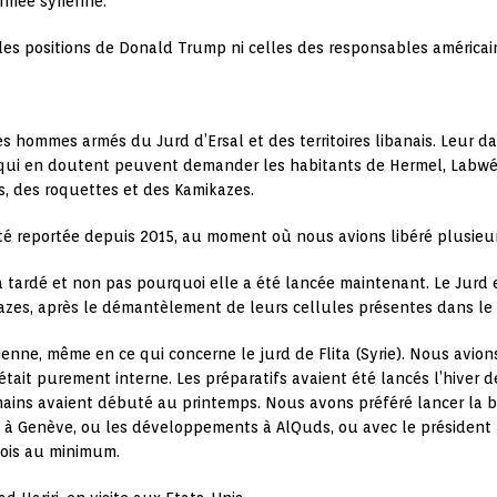
armée syrienne.
les positions de Donald Trump ni celles des responsables américai
 les hommes armés du Jurd d’Ersal et des territoires libanais. Leur 
ux qui en doutent peuvent demander les habitants de Hermel, Labwé,
s, des roquettes et des Kamikazes.
été reportée depuis 2015, au moment où nous avions libéré plusieur
 a tardé et non pas pourquoi elle a été lancée maintenant. Le Ju
azes, après le démantèlement de leurs cellules présentes dans le
rienne, même en ce qui concerne le jurd de Flita (Syrie). Nous avio
 était purement interne. Les préparatifs avaient été lancés l’hiver d
umains avaient débuté au printemps. Nous avons préféré lancer la b
rie à Genève, ou les développements à AlQuds, ou avec le président
mois au minimum.