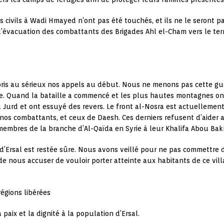
es civils à Wadi Hmayed n’ont pas été touchés, et ils ne le seront
 l’évacuation des combattants des Brigades Ahl el-Cham vers le terr
 pris au sérieux nos appels au début. Nous ne menons pas cette gue
 Quand la bataille a commencé et les plus hautes montagnes ont ét
u Jurd et ont essuyé des revers. Le front al-Nosra est actuellemen
, nos combattants, et ceux de Daesh. Ces derniers refusent d’aider a
embres de la branche d’Al-Qaïda en Syrie à leur Khalifa Abou Bak
 d’Ersal est restée sûre. Nous avons veillé pour ne pas commettre d
 de nous accuser de vouloir porter atteinte aux habitants de ce vill
régions libérées
a paix et la dignité à la population d’Ersal.