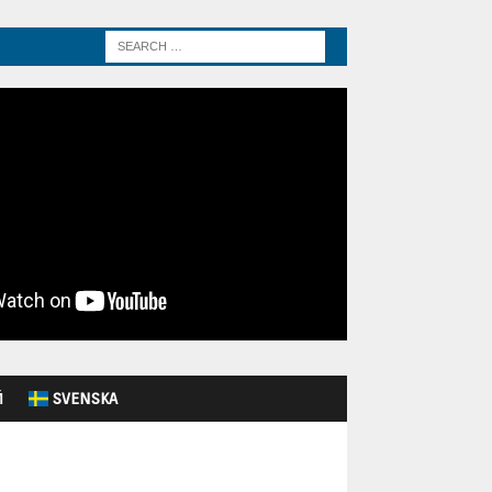
Й
SVENSKA