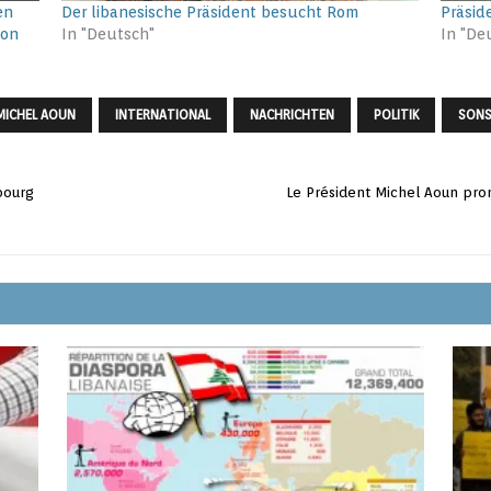
en
Der libanesische Präsident besucht Rom
Präsid
non
In "Deutsch"
In "De
MICHEL AOUN
INTERNATIONAL
NACHRICHTEN
POLITIK
SONS
bourg
Le Président Michel Aoun pro