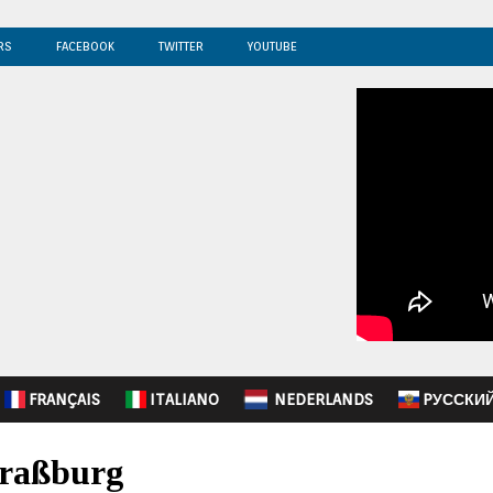
RS
FACEBOOK
TWITTER
YOUTUBE
FRANÇAIS
ITALIANO
NEDERLANDS
PУССКИ
traßburg