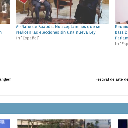
Al-Rahe de Baabda: No aceptaremos que se
Reunió
n
realicen las elecciones sin una nueva Ley
Bassil
In "Español"
Parla
In "Es
rangieh
Festival de arte de