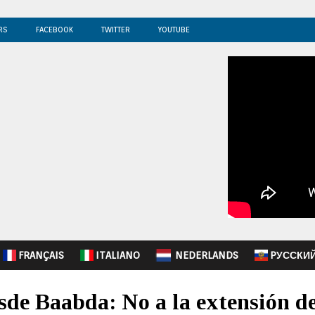
RS
FACEBOOK
TWITTER
YOUTUBE
FRANÇAIS
ITALIANO
NEDERLANDS
PУССКИ
de Baabda: No a la extensión d