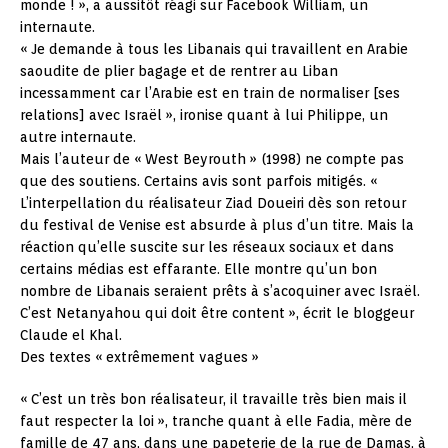
monde ! », a aussitôt réagi sur Facebook William, un
internaute.
« Je demande à tous les Libanais qui travaillent en Arabie
saoudite de plier bagage et de rentrer au Liban
incessamment car l’Arabie est en train de normaliser [ses
relations] avec Israël », ironise quant à lui Philippe, un
autre internaute.
Mais l’auteur de « West Beyrouth » (1998) ne compte pas
que des soutiens. Certains avis sont parfois mitigés. «
L’interpellation du réalisateur Ziad Doueiri dès son retour
du festival de Venise est absurde à plus d’un titre. Mais la
réaction qu’elle suscite sur les réseaux sociaux et dans
certains médias est effarante. Elle montre qu’un bon
nombre de Libanais seraient prêts à s’acoquiner avec Israël.
C’est Netanyahou qui doit être content », écrit le bloggeur
Claude el Khal.
Des textes « extrêmement vagues »
« C’est un très bon réalisateur, il travaille très bien mais il
faut respecter la loi », tranche quant à elle Fadia, mère de
famille de 47 ans, dans une papeterie de la rue de Damas, à