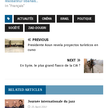
réalisateur libanais…
In "Français"
ACTUALITÉS
CINÉMA
ISRAEL
POLITIQUE
SOCIÉTÉ
ZIAD-DOUEIRI
PREVIOUS
Presidente Aoun revela proyectos turísticos en
curso
NEXT
En Syrie, le plus grand fiasco de la CIA ?
RELATED ARTICLES
Journée internationale du jazz
25 April 2017