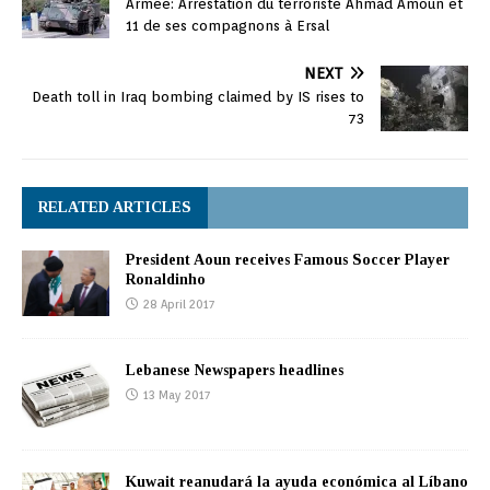
Armée: Arrestation du terroriste Ahmad Amoun et
11 de ses compagnons à Ersal
NEXT
Death toll in Iraq bombing claimed by IS rises to
73
RELATED ARTICLES
President Aoun receives Famous Soccer Player
Ronaldinho
28 April 2017
Lebanese Newspapers headlines
13 May 2017
Kuwait reanudará la ayuda económica al Líbano