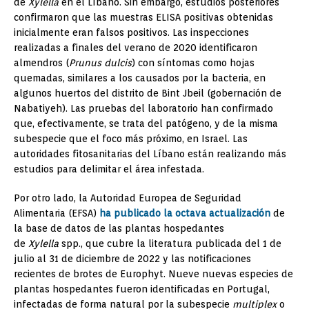
de
Xylella
en el Líbano. Sin embargo, estudios posteriores
confirmaron que las muestras ELISA positivas obtenidas
inicialmente eran falsos positivos. Las inspecciones
realizadas a finales del verano de 2020 identificaron
almendros (
Prunus dulcis
) con síntomas como hojas
quemadas, similares a los causados ​​por la bacteria, en
algunos huertos del distrito de Bint Jbeil (gobernación de
Nabatiyeh). Las pruebas del laboratorio han confirmado
que, efectivamente, se trata del patógeno, y de la misma
subespecie que el foco más próximo, en Israel. Las
autoridades fitosanitarias del Líbano están realizando más
estudios para delimitar el área infestada.
Por otro lado, la Autoridad Europea de Seguridad
Alimentaria (EFSA)
ha publicado la octava actualización
de
la base de datos de las plantas hospedantes
de
Xylella
spp., que cubre la literatura publicada del 1 de
julio al 31 de diciembre de 2022 y las notificaciones
recientes de brotes de Europhyt. Nueve nuevas especies de
plantas hospedantes fueron identificadas en Portugal,
infectadas de forma natural por la subespecie
multiplex
o