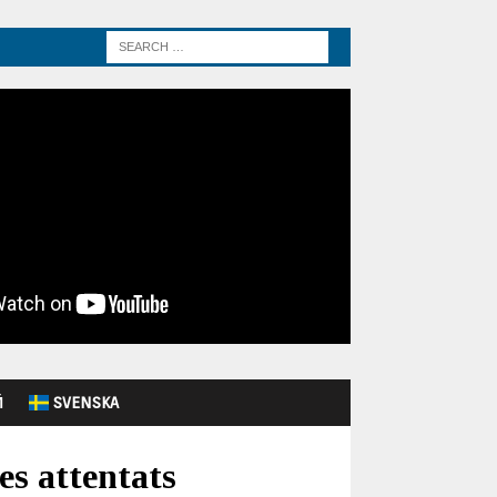
Й
SVENSKA
es attentats