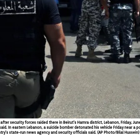
fter security forces raided there in Beirut's Hamra district, Lebanon, Friday, Jun
ial said. In eastern Lebanon, a suicide bomber detonated his vehicle Friday near a 
y's state-run news agency and security officials said. (AP Photo/Bilal Hussein)