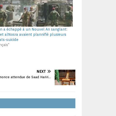
an a échappé à un Nouvel An sanglant:
et alNosra avaient plannifié plusieurs
ats-suicide
nçais"
NEXT
nnonce attendue de Saad Hariri…