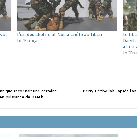
évus
L’un des chefs d’al-Nosra arrêté au Liban
Le Lib
In "Français"
Daech 
attent
In "Fra
annique reconnait une certaine
Berry-Hezbollah : après l’a
 en puissance de Daesh