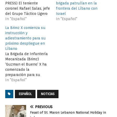
brigada patrullan en la
PRESS) El teniente
frontera del Líbano con
coronel Rafael Salas, jefe
Israel
del Grupo Táctico Ligero
In "Español"
Protegido, que forma
In "Español"
parte del contingente
La Brimz X comienza su
español desplegado en
instrucción y
el Sur del Líbano en la
adiestramiento para su
misión de Naciones
próximo despliegue en
Unidas, ha asistido en
Líbano
representación del mismo
La Brigada de Infantería
a la inauguración del
Mecanizada (Brimz)
aula de informática de…
'Guzman el Bueno' X ha
comenzado la
preparación para su
próxima misión
In "Español"
internacional en Líbano,
bajo bandera de
ESPAÑOL
NOTICIAS
Naciones Unidas, pues
constituirá la base de la
Brigada 'Libre Hidalgo
PREVIOUS
XXVI, teniendo previsto
Feast of St. Maron Lebanon National Holiday in
su despliegue en la zona