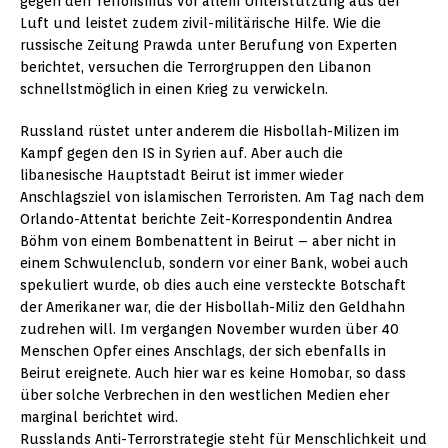
gegen den Terrorismus vor allem Unterstützung aus der
Luft und leistet zudem zivil-militärische Hilfe. Wie die
russische Zeitung Prawda unter Berufung von Experten
berichtet, versuchen die Terrorgruppen den Libanon
schnellstmöglich in einen Krieg zu verwickeln.
Russland rüstet unter anderem die Hisbollah-Milizen im
Kampf gegen den IS in Syrien auf. Aber auch die
libanesische Hauptstadt Beirut ist immer wieder
Anschlagsziel von islamischen Terroristen. Am Tag nach dem
Orlando-Attentat berichte Zeit-Korrespondentin Andrea
Böhm von einem Bombenattent in Beirut – aber nicht in
einem Schwulenclub, sondern vor einer Bank, wobei auch
spekuliert wurde, ob dies auch eine versteckte Botschaft
der Amerikaner war, die der Hisbollah-Miliz den Geldhahn
zudrehen will. Im vergangen November wurden über 40
Menschen Opfer eines Anschlags, der sich ebenfalls in
Beirut ereignete. Auch hier war es keine Homobar, so dass
über solche Verbrechen in den westlichen Medien eher
marginal berichtet wird.
Russlands Anti-Terrorstrategie steht für Menschlichkeit und