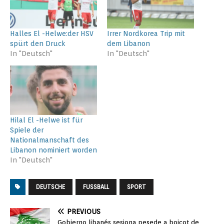
Halles El -Helwe:der HSV
Irrer Nordkorea Trip mit
spürt den Druck
dem Libanon
In "Deutsch"
In "Deutsch"
Hilal El -Helwe ist für
Spiele der
Nationalmanschaft des
Libanon nominiert worden
In "Deutsch"
DEUTSCHE
FUSSBALL
SPORT
PREVIOUS
Gobierno libanés sesiona pesede a boicot de