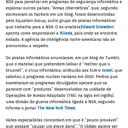
NSA para penetrar em programas de segurança informática e
espionar outros países. “Armas cibernéticas” que, segundo
escreveram os hackers em um blog, foram desenvolvidas
pelo Equation Group, outro grupo de piratas informáticos
que trabalha para a NSA. O ex-analista
Edward Snowden
aponta como responsável a
Rússia
, país onde se encontra
exilado. A agência de inteligência norte-americana não se
pronunciou a respeito.
Os piratas informáticos anunciaram, em um blog do Tumblr,
que o material que pretendem leiloar é “melhor que o
Stuxnet”, o vírus informático, atribuído aos EUA e
Israel
, que
sabotou o programa nuclear iraniano em 2010. Peritos que
examinaram os programas divulgados opinam que se
parecem com “produtos” desenvolvidos na unidade de
Operações de Acesso Adaptado (TAO, na sigla em inglês),
uma divisão de guerra informática ligada à NSA, segundo
informa o jornal
The New York Times
.
Vários especialistas concordam em que é “pouco provável”
que possam “causar um grave dano”. “O código parece ser