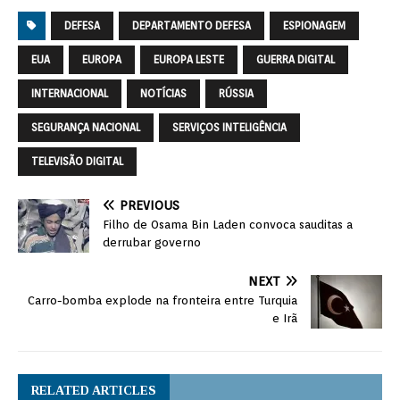
DEFESA
DEPARTAMENTO DEFESA
ESPIONAGEM
EUA
EUROPA
EUROPA LESTE
GUERRA DIGITAL
INTERNACIONAL
NOTÍCIAS
RÚSSIA
SEGURANÇA NACIONAL
SERVIÇOS INTELIGÊNCIA
TELEVISÃO DIGITAL
PREVIOUS
Filho de Osama Bin Laden convoca sauditas a
derrubar governo
NEXT
Carro-bomba explode na fronteira entre Turquia
e Irã
RELATED ARTICLES