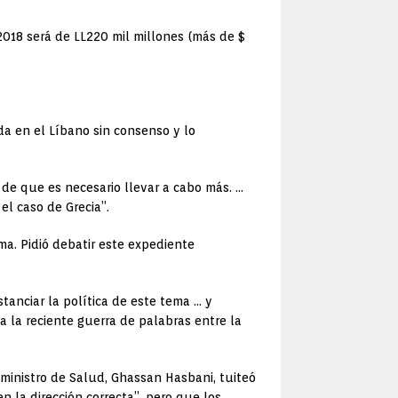
 2018 será de LL220 mil millones (más de $
da en el Líbano sin consenso y lo
 de que es necesario llevar a cabo más.
…
l caso de Grecia”.
ema.
Pidió debatir este expediente
tanciar la política de este tema … y
a la reciente
guerra de palabras entre la
y ministro de Salud, Ghassan Hasbani, tuiteó
n la dirección correcta”, pero que los