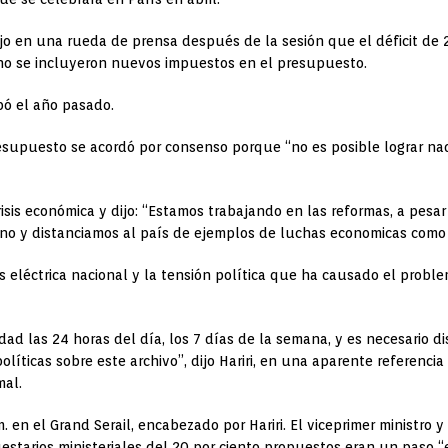
 dijo en una rueda de prensa después de la sesión que el déficit de
no se incluyeron nuevos impuestos en el presupuesto.
bó el año pasado.
presupuesto se acordó por consenso porque “no es posible lograr na
risis económica y dijo: “Estamos trabajando en las
reformas, a pesar
o y distanciamos al país de ejemplos de luchas economicas como e
is eléctrica nacional y la tensión política que ha causado el probl
d las 24 horas del día, los 7 días de la semana, y es necesario dis
ticas sobre este archivo”, dijo Hariri, en una aparente referencia 
mal.
m.
en el Grand Serail, encabezado por Hariri.
El viceprimer ministro 
starios ministeriales del 20 por ciento propuestos eran un paso “e