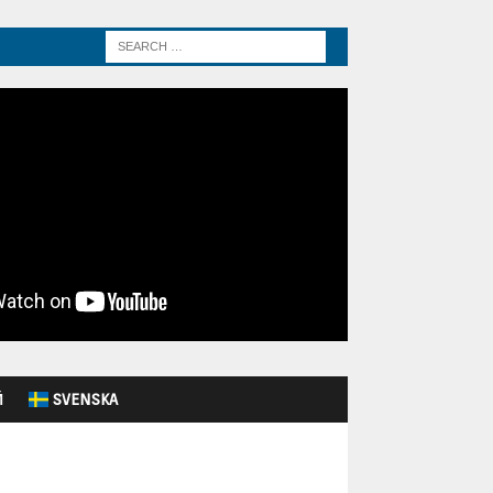
Й
SVENSKA