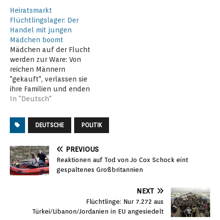
Heiratsmarkt
Flüchtlingslager: Der
Handel mit jungen
Mädchen boomt
Mädchen auf der Flucht
werden zur Ware: Von
reichen Männern
"gekauft", verlassen sie
ihre Familien und enden
allein und isoliert in
In "Deutsch"
einem fremden Land.
Menschenrechtsorganisat
DEUTSCHE
POLITIK
ionen machen seit
Längerem auf das
Problem der Kinderehen
PREVIOUS
aufmerksam. Nun will die
Reaktionen auf Tod von Jo Cox Schock eint
Politik reagieren. Mit
gespaltenes Großbritannien
gerade einmal 14 Jahren
wurde eine junge Syrerin
NEXT
mit ihrem…
Flüchtlinge: Nur 7.272 aus
Türkei/Libanon/Jordanien in EU angesiedelt