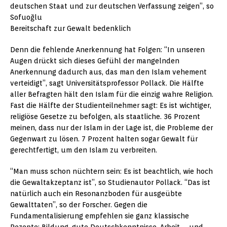
deutschen Staat und zur deutschen Verfassung zeigen”, so
Sofuoğlu
Bereitschaft zur Gewalt bedenklich
Denn die fehlende Anerkennung hat Folgen: “In unseren
Augen drückt sich dieses Gefühl der mangelnden
Anerkennung dadurch aus, das man den Islam vehement
verteidigt”, sagt Universitätsprofessor Pollack. Die Hälfte
aller Befragten hält den Islam für die einzig wahre Religion.
Fast die Hälfte der Studienteilnehmer sagt: Es ist wichtiger,
religiöse Gesetze zu befolgen, als staatliche. 36 Prozent
meinen, dass nur der Islam in der Lage ist, die Probleme der
Gegenwart zu lösen. 7 Prozent halten sogar Gewalt für
gerechtfertigt, um den Islam zu verbreiten.
“Man muss schon nüchtern sein: Es ist beachtlich, wie hoch
die Gewaltakzeptanz ist”, so Studienautor Pollack. “Das ist
natürlich auch ein Resonanzboden für ausgeübte
Gewalttaten”, so der Forscher. Gegen die
Fundamentalisierung empfehlen sie ganz klassische
Rezepte: Bildung, gute Deutschkenntnisse, Arbeit – und