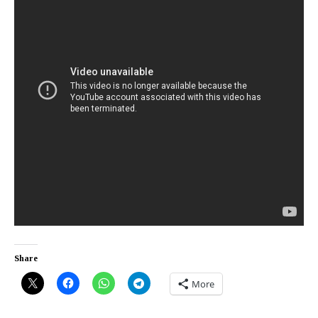
Share
More