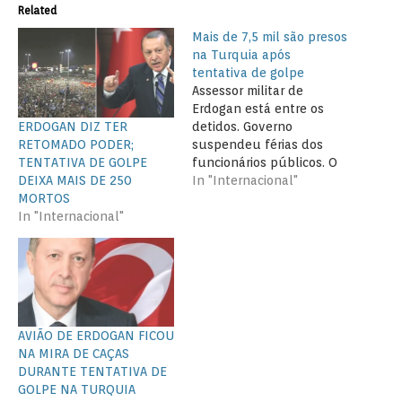
Related
Mais de 7,5 mil são presos
na Turquia após
tentativa de golpe
Assessor militar de
Erdogan está entre os
ERDOGAN DIZ TER
detidos. Governo
RETOMADO PODER;
suspendeu férias dos
TENTATIVA DE GOLPE
funcionários públicos. O
DEIXA MAIS DE 250
primeiro-ministro turco,
In "Internacional"
MORTOS
Binali Yildirim, afirmou
In "Internacional"
nesta segunda-feira (18)
que 7.543 pessoas foram
presas, incluindo 6.038
soldados, por supostas
ligações com a tentativa
de golpe fracassada de
sexta-feira (15), segundo
AVIÃO DE ERDOGAN FICOU
a Reuters. Cerca de 8 mil…
NA MIRA DE CAÇAS
DURANTE TENTATIVA DE
GOLPE NA TURQUIA