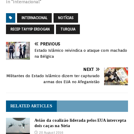
In "Internacional"
INTERNACIONAL
NOTÍCIAS
RECEP TAYYIP ERDOGAN
TURQUIA
PREVIOUS
Estado Islâmico reivindica o ataque com machado
na Bélgica
NEXT
Militantes do Estado Islâmico dizem ter capturado
armas dos EUA no Afeganistão
RELATED ARTICLES
Avião da coalizão liderada pelos EUA intercepta
dois caças na Síria
20 August 2016