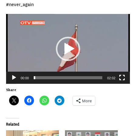
#never_again
Video
Player
00:00
02:02
Share
More
Related