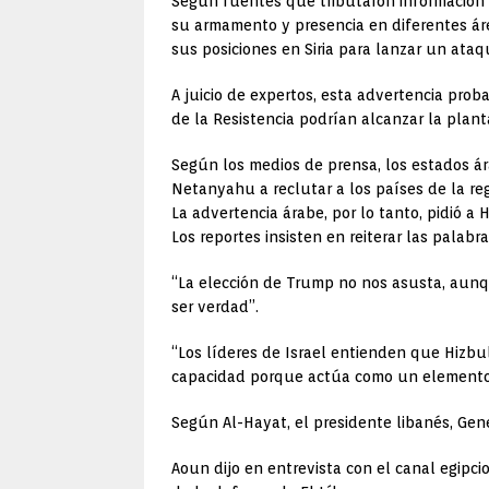
Según fuentes que tributaron información al
su armamento y presencia en diferentes ár
sus posiciones en Siria para lanzar un ataqu
A juicio de expertos, esta advertencia pro
de la Resistencia podrían alcanzar la plan
Según los medios de prensa, los estados á
Netanyahu a reclutar a los países de la re
La advertencia árabe, por lo tanto, pidió a
Los reportes insisten en reiterar las palab
“La elección de Trump no nos asusta, aunq
ser verdad”.
“Los líderes de Israel entienden que Hizbu
capacidad porque actúa como un elemento dis
Según Al-Hayat, el presidente libanés, Gene
Aoun dijo en entrevista con el canal egipci