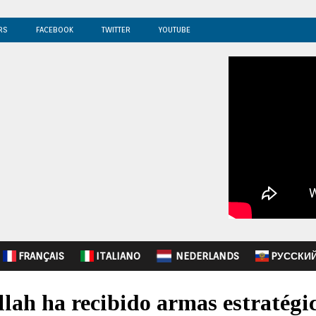
RS
FACEBOOK
TWITTER
YOUTUBE
FRANÇAIS
ITALIANO
NEDERLANDS
PУССКИ
ullah ha recibido armas estratégi