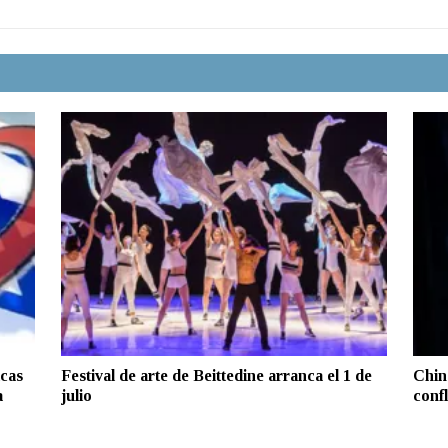
icas
Festival de arte de Beittedine arranca el 1 de
Chin
a
julio
confl