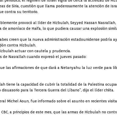
 periódico, el régimen de Israel vigila de cerca la actividad de Hiz
eas de Siria, cuestión que llama poderosamente la atención de Is
e contra su territorio.
bablemente provocó al líder de Hizbulah, Seyyed Hassan Nasrallah, 
ta de amoníaco de Haifa, lo que pudiera causar una explosión simi
rabes creen que la nueva administración estadounidense podría ay
gión contra Hizbulah.
 Hizbulah actuar con cautela y prudencia.
ras de Nasrallah cuando expresó el jueves pasado:
ue las afirmaciones de que dará a Netanyahu la luz verde para lib
lah tiene la capacidad de cubrir la totalidad de la Palestina ocu
uasorio para la Tercera Guerra del Líbano”, dijo el líder chiita.
ral Michel Aoun, fue informado sobre el asunto en recientes visita
o CBC, a principios de este mes, que las armas de Hizbulah no cont