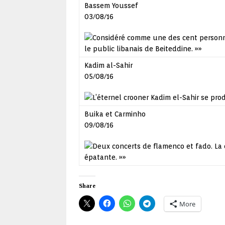
Bassem Youssef
03/08/16
Considéré comme une des cent personne
le public libanais de Beiteddine.
»»
Kadim al-Sahir
05/08/16
L’éternel crooner Kadim el-Sahir se pr
Buika et Carminho
09/08/16
Deux concerts de flamenco et fado. La 
épatante.
»»
Share
More