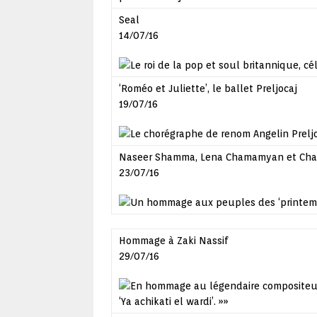
Seal
14/07/16
Le roi de la pop et soul britannique, cé
‘Roméo et Juliette’, le ballet Preljocaj
19/07/16
Le chorégraphe de renom Angelin Preljo
Naseer Shamma, Lena Chamamyan et Cha
23/07/16
Un hommage aux peuples des ‘printemps
Hommage à Zaki Nassif
29/07/16
En hommage au légendaire compositeur e
‘Ya achikati el wardi’.
»»