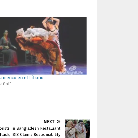
flamenco en el Líbano
pañol"
NEXT
orists’ in Bangladesh Restaurant
ttack, ISIS Claims Responsibility