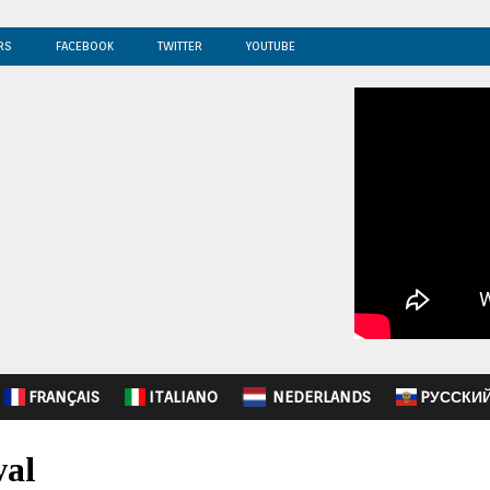
RS
FACEBOOK
TWITTER
YOUTUBE
FRANÇAIS
ITALIANO
NEDERLANDS
PУССКИ
val