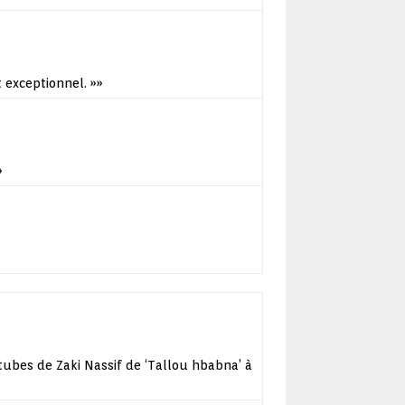
rt exceptionnel.
»»
»
tubes de Zaki Nassif de ‘Tallou hbabna’ à