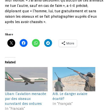
leur monde. « J’ai ainsi découvert qu’aucun de ces animaux
ne tue l’autre, sauf en cas de faim », a-t-il précisé,
déplorant que « l’homme, lui, tue gratuitement et sans
raison les oiseaux et se fait photographier auprès d’eux
après les avoir chassés ».
Share
More
Related
Liban: l’aviation menacée
AIB. Le danger aviaire
par des oiseaux
écarté?
survolant des ordures
In "Français"
In "Français"