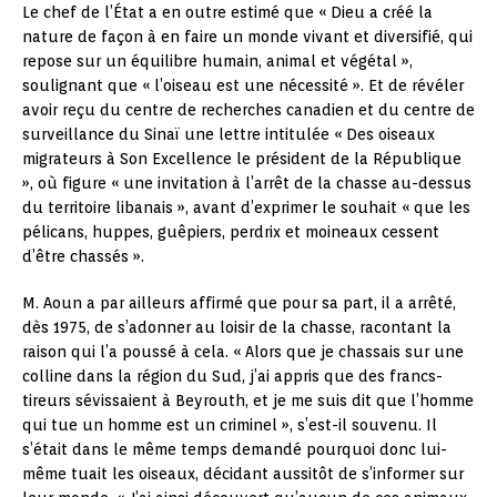
Le chef de l’État a en outre estimé que « Dieu a créé la
nature de façon à en faire un monde vivant et diversifié, qui
repose sur un équilibre humain, animal et végétal »,
soulignant que « l’oiseau est une nécessité ». Et de révéler
avoir reçu du centre de recherches canadien et du centre de
surveillance du Sinaï une lettre intitulée « Des oiseaux
migrateurs à Son Excellence le président de la République
», où figure « une invitation à l’arrêt de la chasse au-dessus
du territoire libanais », avant d’exprimer le souhait « que les
pélicans, huppes, guêpiers, perdrix et moineaux cessent
d’être chassés ».
M. Aoun a par ailleurs affirmé que pour sa part, il a arrêté,
dès 1975, de s’adonner au loisir de la chasse, racontant la
raison qui l’a poussé à cela. « Alors que je chassais sur une
colline dans la région du Sud, j’ai appris que des francs-
tireurs sévissaient à Beyrouth, et je me suis dit que l’homme
qui tue un homme est un criminel », s’est-il souvenu. Il
s’était dans le même temps demandé pourquoi donc lui-
même tuait les oiseaux, décidant aussitôt de s’informer sur