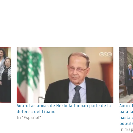
a
Aoun: Las armas de Hezbolá forman parte de la
Aoun: 
defensa del Líbano
para l
In "Español"
hasta 
popul
In "Es