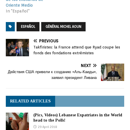
Oriente Medio
In "Español"
ESPAÑOL
GÉNÉRAL MICHEL AOUN
PREVIOUS
Takfiristes: la France attend que Ryad coupe les
fonds des fondations extrémistes
NEXT
Действия США привели к созданию «Аль-Каиды»,
заявил президент Ливана
RELATED ARTICLES
(Pics, Videos) Lebanese Expatriates in the World
head to the Polls!
29 April 2018