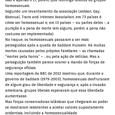
Não é apenas o EI, porém, que restringe direitos de grupos
homossexuais.
Segundo um levantamento da associação Lesbian, Gay,
Bisexual, Trans and Intersex Association, em 73 países é
crime ser homossexual e, em 13 países – ou partes deles -, a
punição é a pena de morte (em alguns, porém, a pena não
costuma ser implementada).
No Iraque, os homossexuais passaram a ser mais
perseguidos após a queda de Saddam Hussein. Há muitas
mortes causadas pelos próprios familiares – as chamadas
“mortes pela honra” – , ou pela ação de milícias. Mas a
perseguição também parece ocorrer a mando de forças de
segurança oficiais.
Uma reportagem da BBC de 2012 mostrou que, durante o
governo de Saddam (1979-2003), homossexuais desfrutaram
de algum grau de liberdade e segurança e, após a invasão
americana, grupos liberais esperavam que essa liberdade
aumentasse.
Mas forças conservadoras islâmicas que chegaram ao poder
se mostraram resistentes a aceitar valores supostamente
ocidentais, incluindo a homossexualidade.