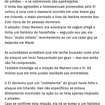
de prédios – e se sobrevivem, são apedrejados.
O tema das agressões a homossexuais promovidas pelo EI
voltou à tona com o massacre ocorrido em uma boate gay
em Orlando, o maior atentado a tiros da história recente dos
EUA. Cerca de 50 pessoas morreram.
O atirador, Omar Mateen, era americano de origem afegã e
tinha um histórico de homofobia – segundo seu pai, ele
ficou “muito irritado” recentemente ao ver um casal gay se
beijando em Miami.
As autoridades acreditam que ele tenha buscado como alvo
do ataque um local frequentado por gays – mas isso ainda
não foi comprovado.
Também investiga-se a relação de Mateen com o EI. Há
relatos que ele teria jurado lealdade aos extremistas.
O EI declarou que um “combatente” do grupo havia feito o
ataque em Orlando, mas não especificou se estava
diretamente envolvido na ação ou se teria apenas inspirado
o atirador.
Caso se confirme esta relação, ela irá se somar a um histórico