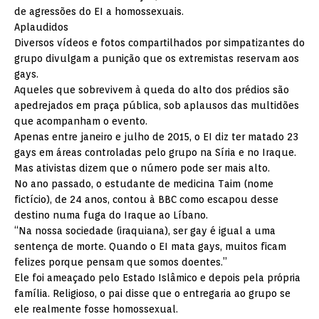
de agressões do EI a homossexuais.
Aplaudidos
Diversos vídeos e fotos compartilhados por simpatizantes do
grupo divulgam a punição que os extremistas reservam aos
gays.
Aqueles que sobrevivem à queda do alto dos prédios são
apedrejados em praça pública, sob aplausos das multidões
que acompanham o evento.
Apenas entre janeiro e julho de 2015, o EI diz ter matado 23
gays em áreas controladas pelo grupo na Síria e no Iraque.
Mas ativistas dizem que o número pode ser mais alto.
No ano passado, o estudante de medicina Taim (nome
fictício), de 24 anos, contou à BBC como escapou desse
destino numa fuga do Iraque ao Líbano.
“Na nossa sociedade (iraquiana), ser gay é igual a uma
sentença de morte. Quando o EI mata gays, muitos ficam
felizes porque pensam que somos doentes.”
Ele foi ameaçado pelo Estado Islâmico e depois pela própria
família. Religioso, o pai disse que o entregaria ao grupo se
ele realmente fosse homossexual.