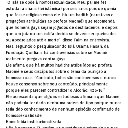
“O Islã se opõe à homossexualidade. Meu pai me fez
estudar a sharia (lei islâmica) por seis anos porque queria
que fosse religioso como ele. Há um hadith (narrativas e
pregações atribuídas ao profeta Maomé) que recomenda
que homens gays sejam jogados de desfiladeiros, e depois
que um juiz ou um califa decida se devem ser queimados
ou apedrejados até a morte”, disse Taim na entrevista.
Mas, segundo o pesquisador do Islã Usama Hasan, da
Fundação Quilliam, há controvérsias sobre se Maomé
realmente pregava contra gays.
Ele afirma que há muitos hadiths atribuídos ao profeta
Maomé e seus discípulos sobre o tema da punição a
homossexuais. “Contudo, todos são controversos e nunca
houve consenso sobre seu conteúdo, principalmente
porque eles parecem contradizer o Alcorão, 4:15-16.”
Ele acrescenta que alguns estudiosos afirmam que Maomé
não poderia ter dado nenhuma ordem do tipo porque nunca
teria tido conhecimento de nenhum episódio confirmado de
homossexualidade.
Homofobia institucionalizada