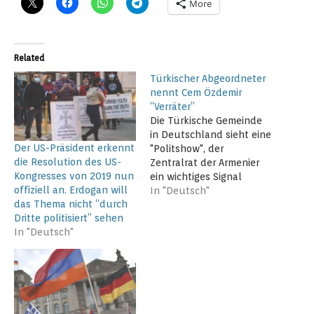
More
Related
Türkischer Abgeordneter
nennt Cem Özdemir
“Verräter”
Die Türkische Gemeinde
in Deutschland sieht eine
Der US-Präsident erkennt
"Politshow", der
die Resolution des US-
Zentralrat der Armenier
Kongresses von 2019 nun
ein wichtiges Signal
offiziell an. Erdogan will
Ankara/Berlin – Die
In "Deutsch"
das Thema nicht “durch
Abstimmung des
Dritte politisiert” sehen
deutschen Bundestags
In "Deutsch"
über die Resolution zum
Völkermord an den
Armeniern im
Osmanischen Reich 1915–
1917 stellt nach
Einschätzung des