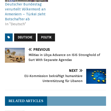
türkischen
Deutscher Bundestag
Ministerpräsidenten
verurteilt Völkermord an
Binali Yıldırım die
Armeniern – Türkei zieht
Freundschaft zwischen
Botschafter ab
den Nato-Partnern auf
In "Deutsch"
die Probe.…
DEUTSCHE
POLITIK
PREVIOUS
Militias in Libya Advance on ISIS Stronghold of
Surt With Separate Agendas
NEXT
EU-Kommission bekräftigt humanitäre
Unterstützung für Libanon
RELATED ARTICLES