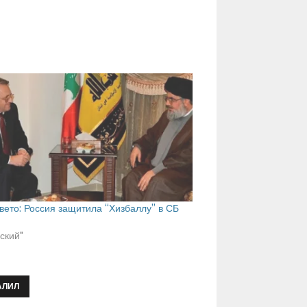
вето: Россия защитила “Хизбаллу” в СБ
сский"
АЛИЛ