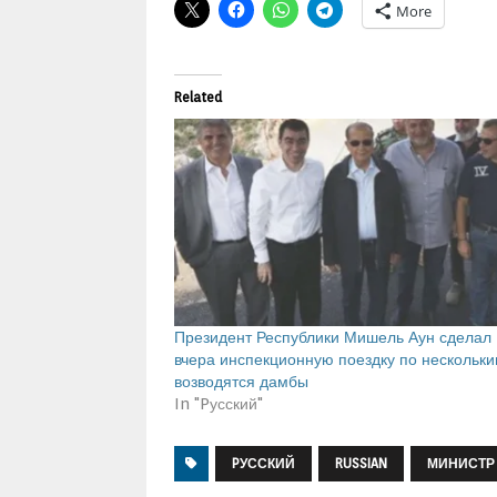
More
Related
Президент Республики Мишель Аун сделал
вчера инспекционную поездку по нескольк
возводятся дамбы
In "Pусский"
PУССКИЙ
RUSSIAN
МИНИСТР