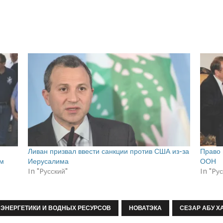
Ливан призвал ввести санкции против США из-за
Право 
им
Иерусалима
ООН
In "Pусский"
In "Pу
 ЭНЕРГЕТИКИ И ВОДНЫХ РЕСУРСОВ
НОВАТЭКА
СЕЗАР АБУ Х