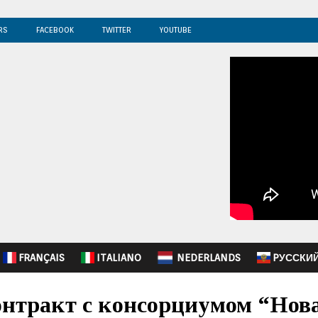
RS
FACEBOOK
TWITTER
YOUTUBE
FRANÇAIS
ITALIANO
NEDERLANDS
PУССКИ
тракт с консорциумом “Новатэ