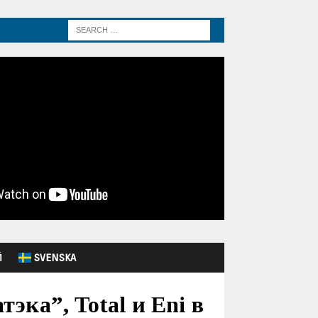
Й
SVENSKA
ка”, Total и Eni в