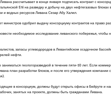
Ливана рассчитывает в конце января подписать контракт с консорц
тальянской Eni на разведку и добычу на двух нефтегазовых блоках 
ки и водных ресурсов Ливана Сезар Абу Халил.
ет министров одобрил выдачу консорциуму контрактов на право раз
ровести необходимое исследование ливанского побережья, чтобы на
алистов, запасы углеводородов в Левантийском осадочном бассей
ррелей нефти.
о заниматься геологоразведкой в течение пяти-10 лет. Если комме
вана план разработки блоков, и после его утверждения компании с
я).
ходящие в консорциум, должны будут открыть офисы в Бейруте и на
абочих, занятых на проекте, должны быть гражданами Ливана.