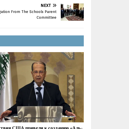
NEXT
gation From The Schools Parent
Committee
твия США привели к созданию «Аль-