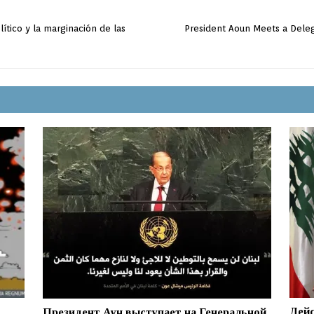
lítico y la marginación de las
President Aoun Meets a Dele
Дейс
Президент Аун выступает на Генеральной