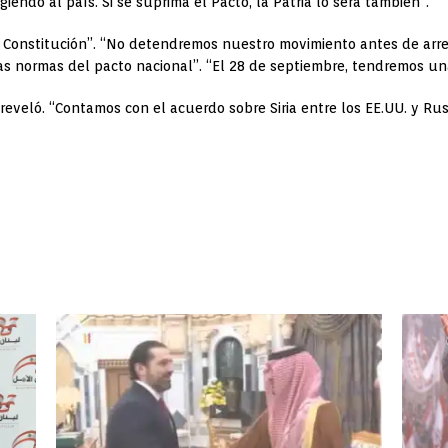
endo al país. Si se suprima el Pacto, la Patria lo será también”.
la Constitución”. “No detendremos nuestro movimiento antes de arregl
as normas del pacto nacional”. “El 28 de septiembre, tendremos una
 reveló. “Contamos con el acuerdo sobre Siria entre los EE.UU. y Rus