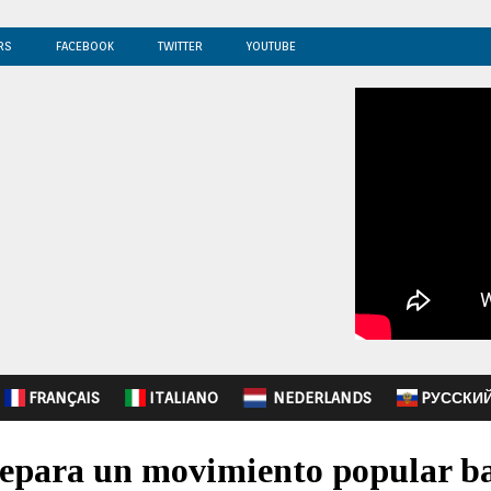
RS
FACEBOOK
TWITTER
YOUTUBE
FRANÇAIS
ITALIANO
NEDERLANDS
PУССКИ
epara un movimiento popular ba