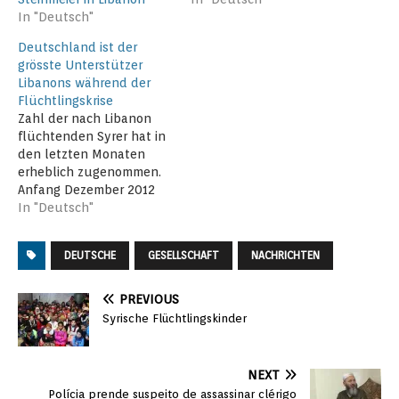
In "Deutsch"
Deutschland ist der
grösste Unterstützer
Libanons während der
Flüchtlingskrise
Zahl der nach Libanon
flüchtenden Syrer hat in
den letzten Monaten
erheblich zugenommen.
Anfang Dezember 2012
waren befanden sich
In "Deutsch"
bereits mehr als 130.000
registrierte syrische
DEUTSCHE
GESELLSCHAFT
NACHRICHTEN
Flüchtlinge im Libanon.
Darüber hinaus kehrten
ca. 25.000 libanesische
PREVIOUS
Staatsangehörige, die seit
Syrische Flüchtlingskinder
Jahrzehnten in Syrien
gelebt hatten, nach
Libanon zurück, und
NEXT
weitere 10.000
Polícia prende suspeito de assassinar clérigo