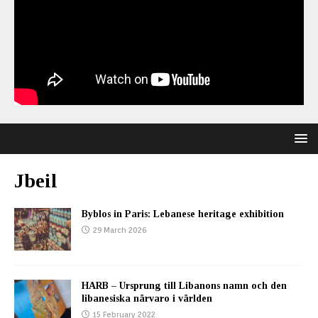
Jbeil
Byblos in Paris: Lebanese heritage exhibition
29 March 2026
HARB – Ursprung till Libanons namn och den
libanesiska närvaro i världen
15 February 2022