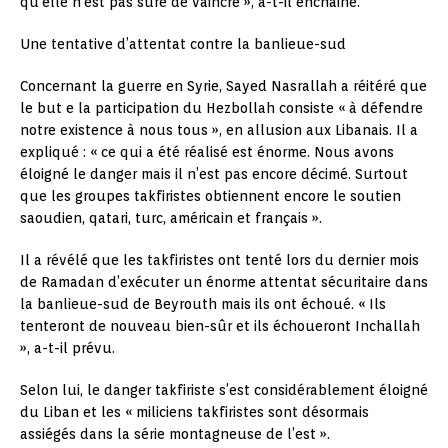
qu’elle n’est pas sure de vaincre », a-t-il enchainé.
Une tentative d’attentat contre la banlieue-sud
Concernant la guerre en Syrie, Sayed Nasrallah a réitéré que
le but e la participation du Hezbollah consiste « à défendre
notre existence à nous tous », en allusion aux Libanais. Il a
expliqué : « ce qui a été réalisé est énorme. Nous avons
éloigné le danger mais il n’est pas encore décimé. Surtout
que les groupes takfiristes obtiennent encore le soutien
saoudien, qatari, turc, américain et français ».
Il a révélé que les takfiristes ont tenté lors du dernier mois
de Ramadan d’exécuter un énorme attentat sécuritaire dans
la banlieue-sud de Beyrouth mais ils ont échoué. « Ils
tenteront de nouveau bien-sûr et ils échoueront Inchallah
», a-t-il prévu.
Selon lui, le danger takfiriste s’est considérablement éloigné
du Liban et les « miliciens takfiristes sont désormais
assiégés dans la série montagneuse de l’est ».