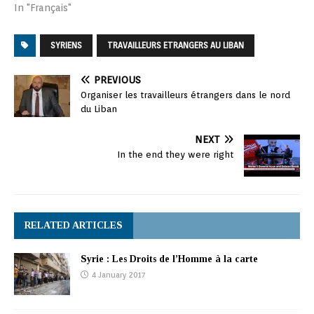
In "Français"
SYRIENS
TRAVAILLEURS ETRANGERS AU LIBAN
PREVIOUS
Organiser les travailleurs étrangers dans le nord
du Liban
NEXT
In the end they were right
RELATED ARTICLES
Syrie : Les Droits de l’Homme à la carte
4 January 2017