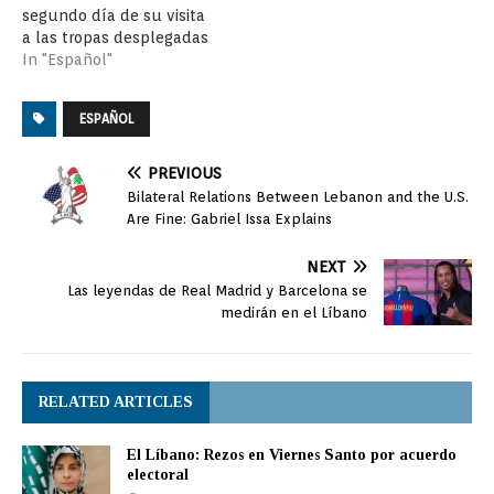
segundo día de su visita
a las tropas desplegadas
en la misión de la ONU
In "Español"
en Líbano, la ministra de
Defensa, María Dolores
ESPAÑOL
de Cospedal, ha visitado
hoy los dos puestos de
observación desde los
PREVIOUS
que los militares
Bilateral Relations Between Lebanon and the U.S.
españoles vigilan la…
Are Fine: Gabriel Issa Explains
NEXT
Las leyendas de Real Madrid y Barcelona se
medirán en el Líbano
RELATED ARTICLES
El Líbano: Rezos en Viernes Santo por acuerdo
electoral