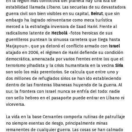
En la región más conflictiva del planeta hay una isla de
estabilidad llamada Líbano. Las secuelas de su devastadora
guerra civil son bien visibles en su capital,
Beirut
, que sin
embargo ha logrado reinventarse como meca turística
merced a la estrategia inversora de Saad Hariri. Frente al
radicalismo latente de
Hezbolá
-fotos heroicas de sus
guerrilleros puntean la sinuosa carretera que llega hasta
Marjayoun-, que ya detonó el conflicto armado con
Israel
atajado en 2006, el régimen de Hariri defiende su condición
democrática, amenazada por varios frentes entre los que el
terrorismo yihadista y la crisis humanitaria en la vecina
Siria
son solo los más perentorios. Se calcula que entre uno y
dos millones de refugiados sirios se han ido estableciendo
dentro de las fronteras libanesas huyendo de la guerra. Al
sur, la frontera con Israel nunca se enfría del todo: nadie
con sello hebreo en el pasaporte puede entrar en Líbano ni
viceversa.
La vida en la base Cervantes comporta rutinas de patrullaje
no siempre exentas de riesgo, principalmente minas
remanentes de cualquier guerra. Las cosas se han calmado