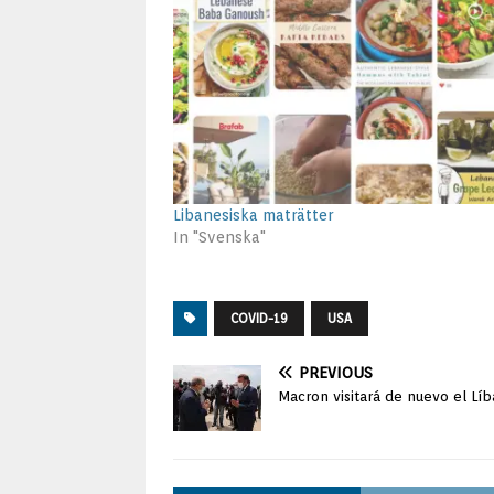
Libanesiska maträtter
In "Svenska"
COVID-19
USA
PREVIOUS
Macron visitará de nuevo el L