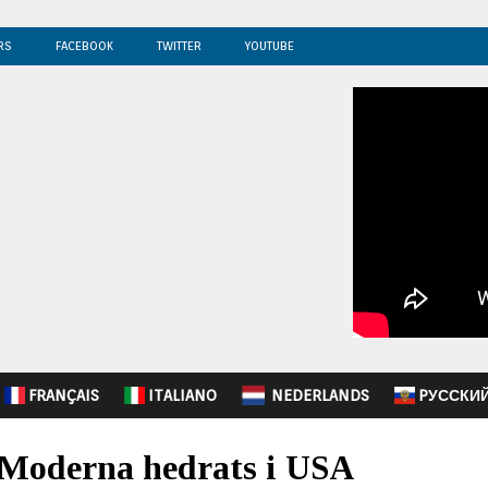
RS
FACEBOOK
TWITTER
YOUTUBE
FRANÇAIS
ITALIANO
NEDERLANDS
PУССКИ
i Moderna hedrats i USA