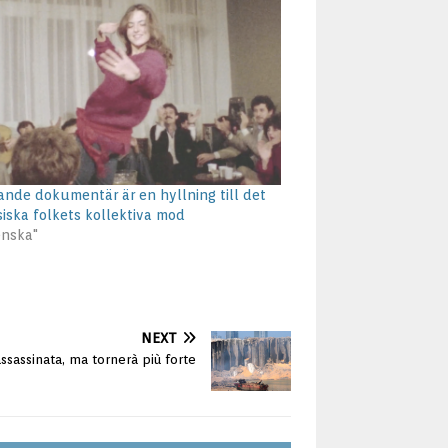
nde dokumentär är en hyllning till det
siska folkets kollektiva mod
enska"
NEXT
assassinata, ma tornerà più forte