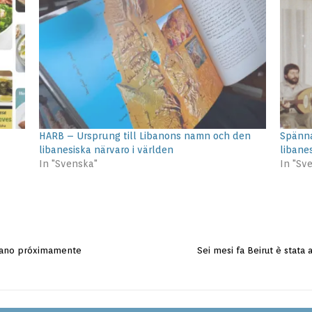
HARB – Ursprung till Libanons namn och den
Spänna
libanesiska närvaro i världen
libane
In "Svenska"
In "Sv
íbano próximamente
Sei mesi fa Beirut è stata 