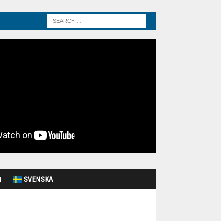
Й
SVENSKA