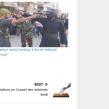
uation reste tendue à Aïn el-Héloué
nçais"
NEXT
ciations en Conseil des ministres
lundi