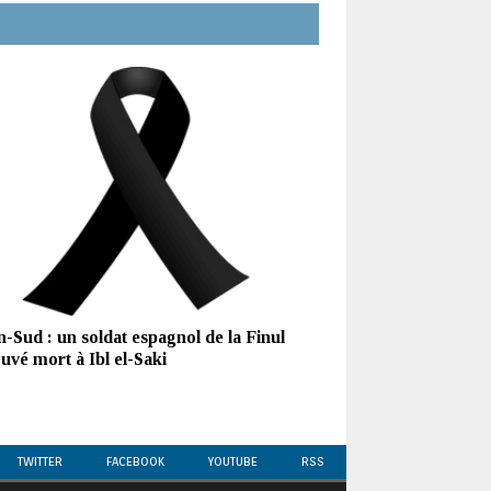
-Sud : un soldat espagnol de la Finul
uvé mort à Ibl el-Saki
TWITTER
FACEBOOK
YOUTUBE
RSS