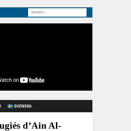
Й
SVENSKA
ugiés d’Ain Al-