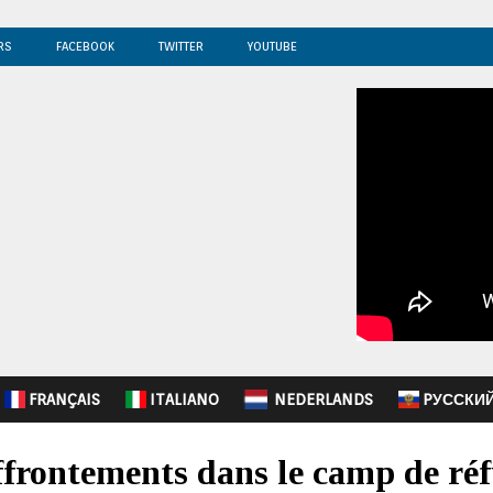
RS
FACEBOOK
TWITTER
YOUTUBE
FRANÇAIS
ITALIANO
NEDERLANDS
PУССКИ
affrontements dans le camp de réf