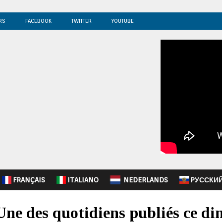
RS
FACEBOOK
TWITTER
YOUTUBE
FRANÇAIS
ITALIANO
NEDERLANDS
PУССКИ
Une des quotidiens publiés ce d