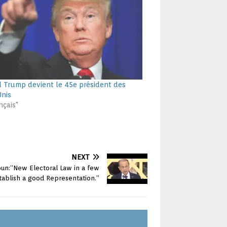
 Trump devient le 45e président des
Unis
nçais"
NEXT
un:”New Electoral Law in a few
tablish a good Representation.”