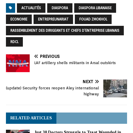
ACTUALITÉS
DIASPORA
DIASPORA LIBANAISE
ECONOMIE
ENTREPREUNARIAT
FOUAD ZMOKHOL
RASSEMBLEMENT DES DIRIGEANTS ET CHEFS D'ENTREPRISE LIBANAIS
RDCL
PREVIOUS
LAF artillery shells militants in Arsal outskirts
NEXT
(update) Security forces reopen Aley international
highway
RELATED ARTICLES
Just 30 Doctors Struggle to Treat Wounded in