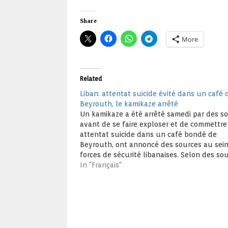
Share
More
Related
Liban: attentat suicide évité dans un café 
Beyrouth, le kamikaze arrêté
Un kamikaze a été arrêté samedi par des s
avant de se faire exploser et de commettr
attentat suicide dans un café bondé de
Beyrouth, ont annoncé des sources au sei
forces de sécurité libanaises. Selon des so
citées par AlManar, le Kamikaze, de nationa
In "Français"
libanaise, a été…