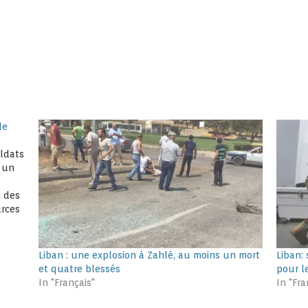
de
oldats
e un
n des
urces
lité
Liban : une explosion à Zahlé, au moins un mort
Liban:
et quatre blessés
pour l
In "Français"
In "Fra