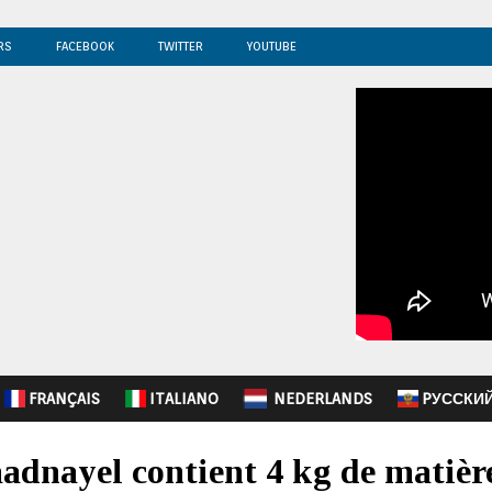
RS
FACEBOOK
TWITTER
YOUTUBE
FRANÇAIS
ITALIANO
NEDERLANDS
PУССКИ
aadnayel contient 4 kg de matièr