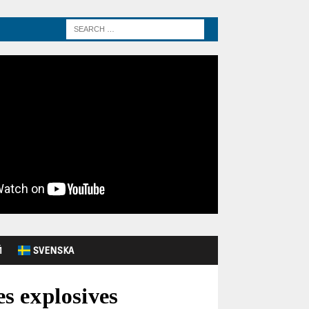
Й
SVENSKA
es explosives